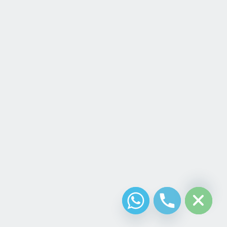
chaty
Hide