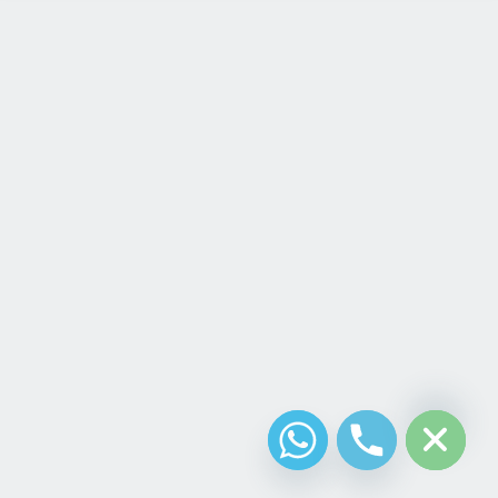
chaty
Hide