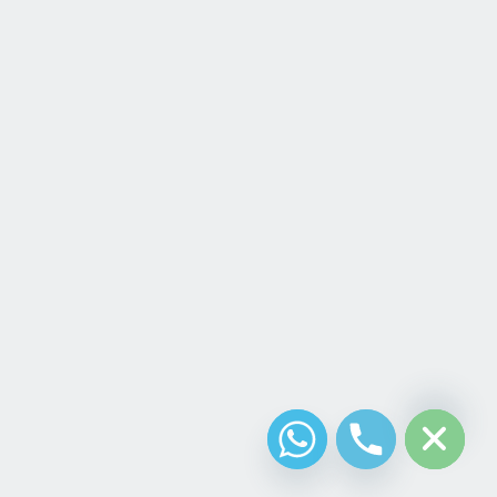
chaty
Hide