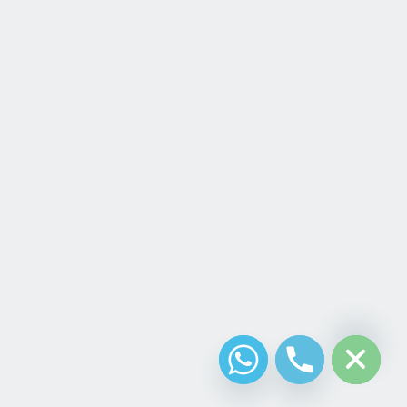
chaty
Hide