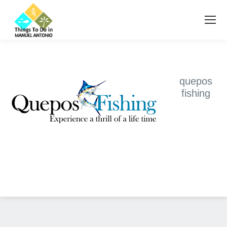
quepos
fishing
Diseño Web
Costa Rica