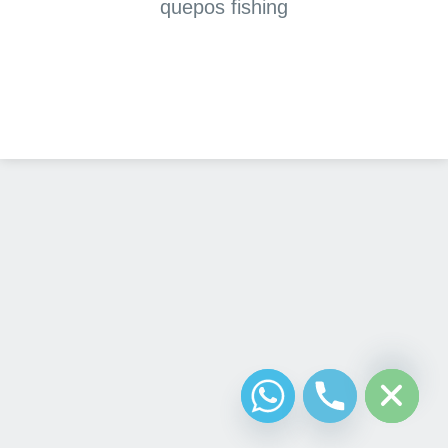
quepos fishing
Diseño Web
Costa Rica
chaty
Hide