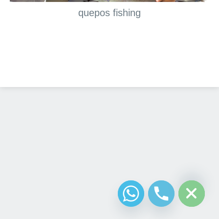
quepos fishing
Diseño Web
Costa Rica
chaty
Hide