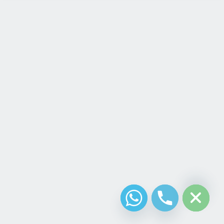
chaty
Hide